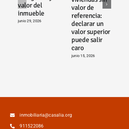
‘
valor del
valor de
g
inmueble
referencia:
c
junio 29, 2026
declarar un
a
valor superior
p
puede salir
i
caro
i
junio 15, 2026
m
ju
inmobiliaria@casalia.org
911522086