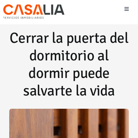
Saltar
Toggl
al
Naviga
contenido
Vender
Cerrar la puerta del
Comprar
dormitorio al
Alquilar
dormir puede
salvarte la vida
Blog Inmobiliario
Team Casalia