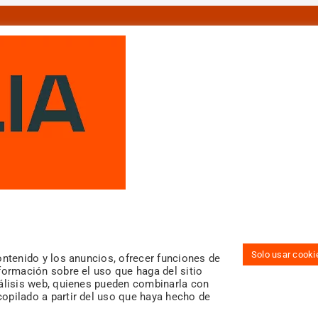
Más información
¿Vendes?
¿Compras?
¿
Alquilas?
Blog inmobiliario
Team Casalia
Solo usar cooki
ontenido y los anuncios, ofrecer funciones de
Galeria
formación sobre el uso que haga del sitio
nálisis web, quienes pueden combinarla con
opilado a partir del uso que haya hecho de