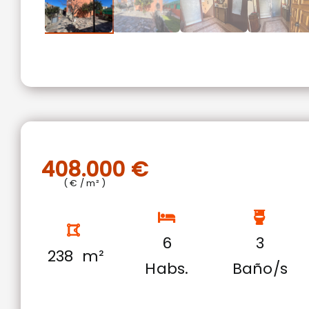
408.000 €
( € / m² )
6
3
238 m²
Habs.
Baño/s