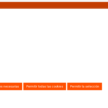
Información Legal
Aviso legal
Politica de privacidad
Política de cookies
es necesarias
Permitir todas las cookies
Permitir la selección