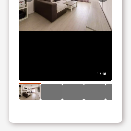
1
/
18