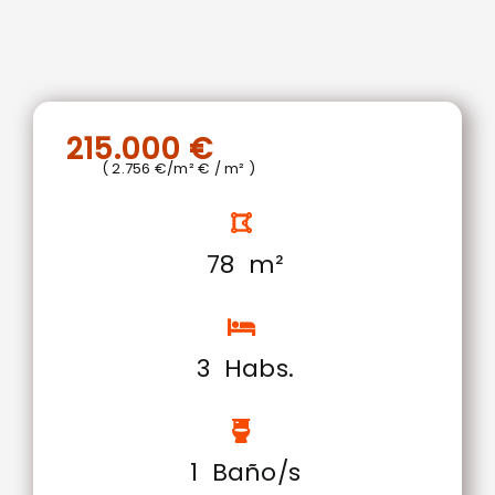
215.000 €
( 2.756 €/m² € / m² )
78 m²
3 Habs.
1 Baño/s