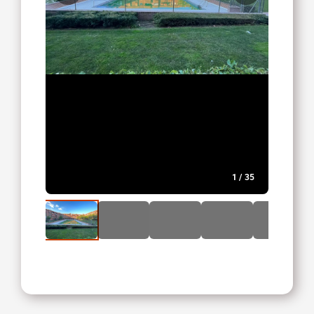
1
/
35