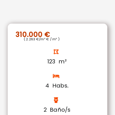
310.000 €
( 2.263 €/m² € / m² )
123 m²
4 Habs.
2 Baño/s