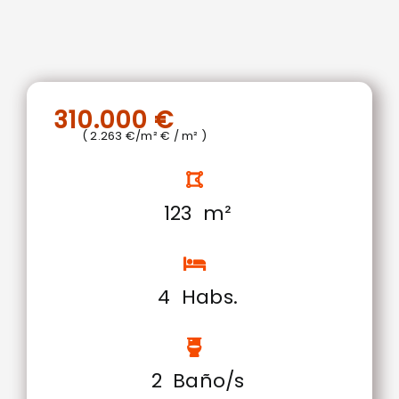
310.000 €
( 2.263 €/m² € / m² )
123 m²
4 Habs.
2 Baño/s