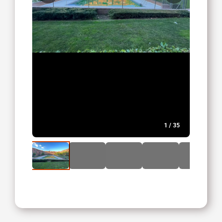
1
/
35