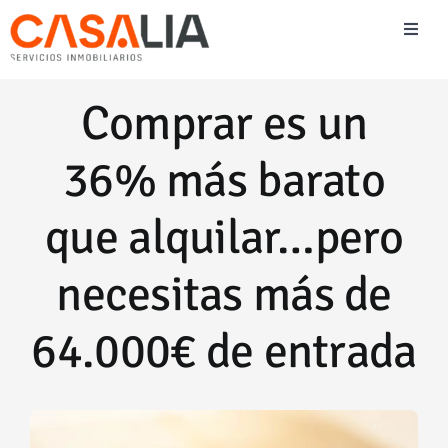
Saltar
Toggl
al
Naviga
contenido
Vender
Comprar es un
Comprar
36% más barato
Alquilar
que alquilar…pero
necesitas más de
Blog Inmobiliario
64.000€ de entrada
Team Casalia