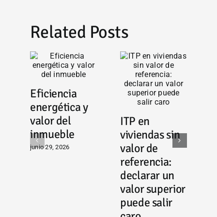
Related Posts
Eficiencia
energética y
valor del
ITP en
E
inmueble
viviendas sin
‘
valor de
junio 29, 2026
g
referencia:
c
declarar un
a
valor superior
p
puede salir
i
caro