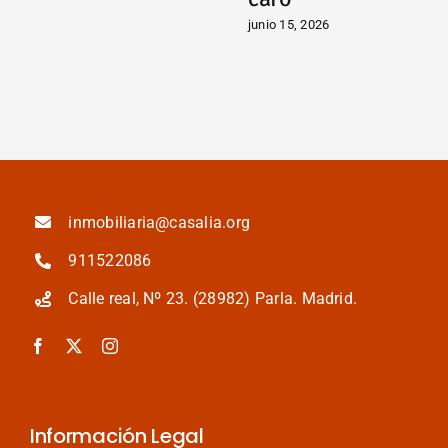
i
junio 15, 2026
m
ju
inmobiliaria@casalia.org
911522086
Calle real, Nº 23. (28982) Parla. Madrid.
Información Legal