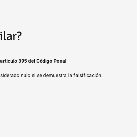
ilar?
l
artículo 395 del Código Penal
.
onsiderado nulo si se demuestra la falsificación.