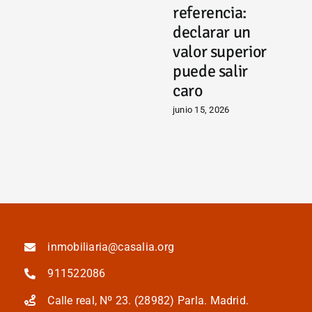
g
referencia:
c
declarar un
a
valor superior
p
puede salir
i
caro
i
junio 15, 2026
m
ju
inmobiliaria@casalia.org
911522086
Calle real, Nº 23. (28982) Parla. Madrid.