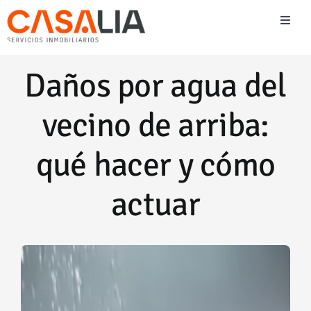
Saltar
Toggl
al
Naviga
contenido
Vender
Daños por agua del
Comprar
vecino de arriba:
Alquilar
qué hacer y cómo
actuar
Blog Inmobiliario
Team Casalia