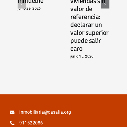
inmueble
viviendas sin
‘
valor de
junio 29, 2026
g
referencia:
c
declarar un
a
valor superior
p
puede salir
i
caro
i
junio 15, 2026
m
ju
inmobiliaria@casalia.org
911522086