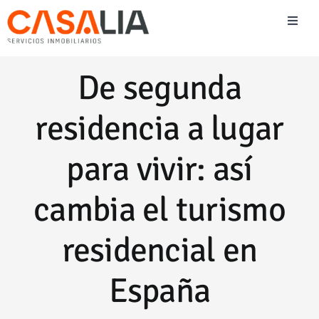
Saltar
Toggl
al
Naviga
contenido
Vender
De segunda
Comprar
residencia a lugar
Alquilar
para vivir: así
cambia el turismo
Blog Inmobiliario
residencial en
Team Casalia
España