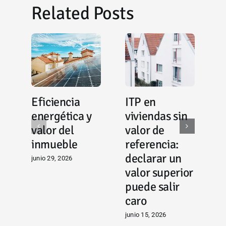
Related Posts
Eficiencia
ITP en
E
energética y
viviendas sin
‘
valor del
valor de
g
inmueble
referencia:
c
declarar un
junio 29, 2026
a
valor superior
p
puede salir
i
caro
i
junio 15, 2026