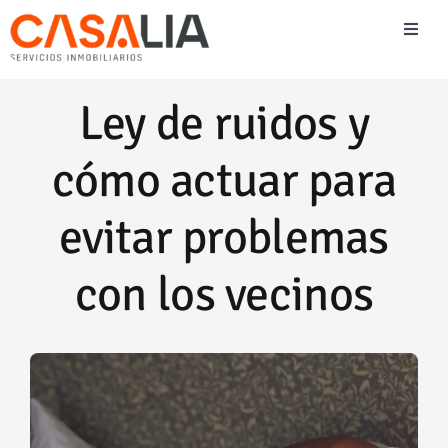
Saltar
Toggl
al
Naviga
contenido
Vender
Ley de ruidos y
Comprar
cómo actuar para
Alquilar
evitar problemas
con los vecinos
Blog Inmobiliario
Team Casalia