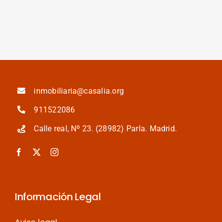
m
ju
inmobiliaria@casalia.org
911522086
Calle real, Nº 23. (28982) Parla. Madrid.
Información Legal