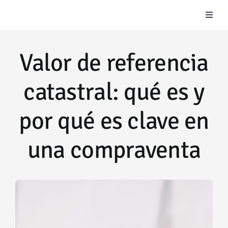
Saltar
Toggl
al
Naviga
contenido
Vender
Valor de referencia
Comprar
catastral: qué es y
Alquilar
por qué es clave en
una compraventa
Blog Inmobiliario
Team Casalia