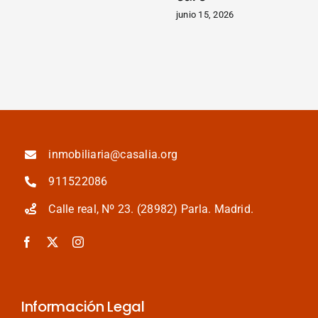
i
junio 15, 2026
m
ju
inmobiliaria@casalia.org
911522086
Calle real, Nº 23. (28982) Parla. Madrid.
Información Legal