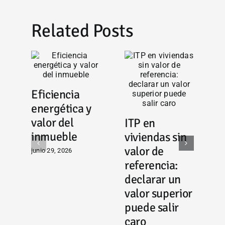
Related Posts
Eficiencia
energética y
valor del
ITP en
E
inmueble
viviendas sin
‘
valor de
junio 29, 2026
g
referencia:
c
declarar un
a
valor superior
p
puede salir
i
caro