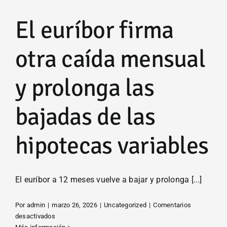
el
mejor
El euríbor firma
momento
para
vender
otra caída mensual
vivienda
en
y prolonga las
2026
bajadas de las
hipotecas variables
El euríbor a 12 meses vuelve a bajar y prolonga [...]
Por
admin
|
marzo 26, 2026
|
Uncategorized
|
Comentarios
en
desactivados
El