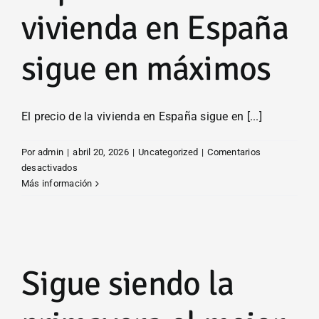
hipoteca
vivienda en España
de
la
sigue en máximos
mitad
de
los
pisos
El precio de la vivienda en España sigue en [...]
en
venta
Por
admin
|
abril 20, 2026
|
Uncategorized
|
Comentarios
en
en
desactivados
España
El
Más información
precio
de
la
vivienda
en
Sigue siendo la
España
sigue
en