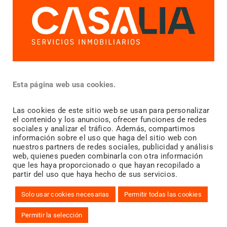
Más información
¿Vendes?
Esta página web usa cookies.
¿Compras?
Las cookies de este sitio web se usan para personalizar
el contenido y los anuncios, ofrecer funciones de redes
¿
Alquilas?
sociales y analizar el tráfico. Además, compartimos
información sobre el uso que haga del sitio web con
Blog inmobiliario
nuestros partners de redes sociales, publicidad y análisis
web, quienes pueden combinarla con otra información
que les haya proporcionado o que hayan recopilado a
Team Casalia
partir del uso que haya hecho de sus servicios.
Galeria
Solo usar cookies necesarias
Permitir todas las cookies
Permitir la selección
©2025 Casalia Inmobiliaria