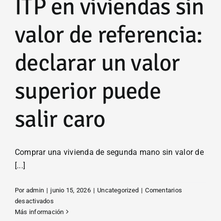
ITP en viviendas sin
valor de referencia:
declarar un valor
superior puede
salir caro
Comprar una vivienda de segunda mano sin valor de
[...]
Por
admin
|
junio 15, 2026
|
Uncategorized
|
Comentarios
en
desactivados
ITP
Más información