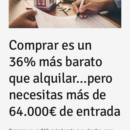
el
inversor
inmobiliario
minorista
Comprar es un
36% más barato
que alquilar…pero
necesitas más de
64.000€ de entrada