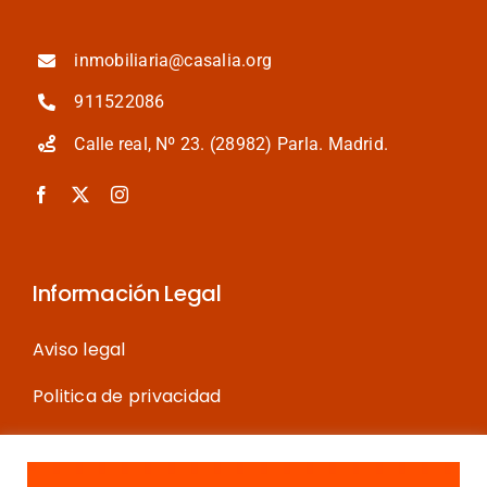
mina
inmobiliaria
inmobiliaria@casalia.org
911522086
Calle real, Nº 23. (28982) Parla. Madrid.
Información Legal
Aviso legal
Politica de privacidad
Política de cookies