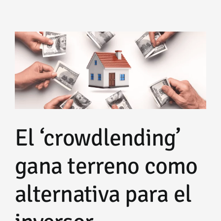
en
viviendas
sin
valor
de
referencia:
declarar
un
valor
superior
puede
salir
El ‘crowdlending’
caro
gana terreno como
alternativa para el