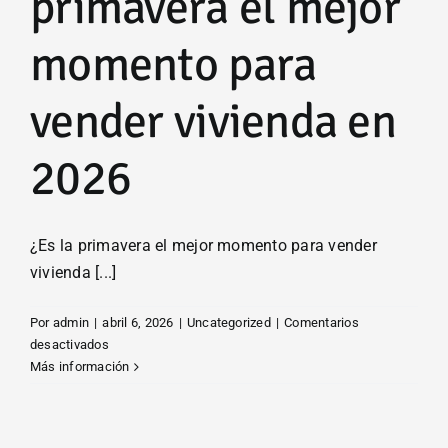
primavera el mejor
máximos
momento para
vender vivienda en
2026
¿Es la primavera el mejor momento para vender
vivienda [...]
Por
admin
|
abril 6, 2026
|
Uncategorized
|
Comentarios
en
desactivados
Sigue
Más información
siendo
la
primavera