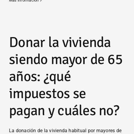
Más información
euríbor
firma
otra
caída
mensual
Donar la vivienda
y
prolonga
las
siendo mayor de 65
bajadas
de
años: ¿qué
las
hipotecas
variables
impuestos se
pagan y cuáles no?
La donación de la vivienda habitual por mayores de