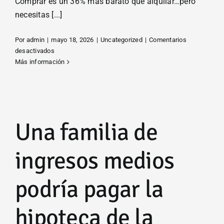
Comprar es un 36% más barato que alquilar…pero
necesitas [...]
Por
admin
|
mayo 18, 2026
|
Uncategorized
|
Comentarios
en
desactivados
Comprar
Más información
es
un
36%
más
barato
Una familia de
que
alquilar…
pero
ingresos medios
necesitas
más
podría pagar la
de
64.000€
de
hipoteca de la
entrada