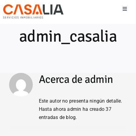
Saltar
Toggl
al
Naviga
contenido
Vender
admin_casalia
Comprar
Alquilar
Acerca de
admin
Blog Inmobiliario
Este autor no presenta ningún detalle.
Team Casalia
Hasta ahora admin ha creado 37
entradas de blog.