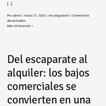
[...]
Por
admin
|
marzo 21, 2026
|
Uncategorized
|
Comentarios
en
desactivados
Donar
Más información
la
vivienda
siendo
mayor
de
Del escaparate al
65
años:
¿qué
alquiler: los bajos
impuestos
se
comerciales se
pagan
y
cuáles
convierten en una
no?