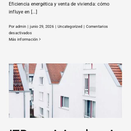
Eficiencia energética y venta de vivienda: cómo
influye en [...]
Por
admin
|
junio 29, 2026
|
Uncategorized
|
Comentarios
en
desactivados
Eficiencia
Más información
energética
y
valor
del
inmueble