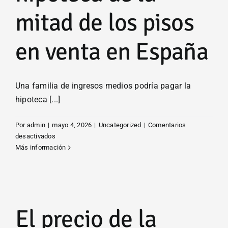
mitad de los pisos
en venta en España
Una familia de ingresos medios podría pagar la
hipoteca [...]
Por
admin
|
mayo 4, 2026
|
Uncategorized
|
Comentarios
en
desactivados
Una
Más información
familia
de
ingresos
a
medios
podría
El precio de la
pagar
la