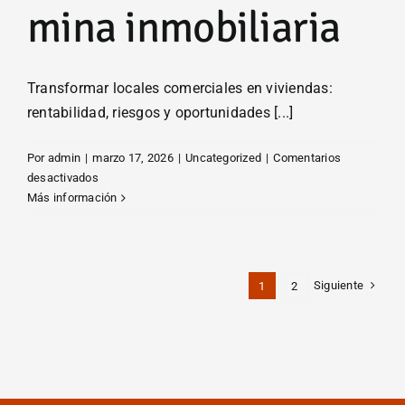
mina inmobiliaria
Transformar locales comerciales en viviendas:
rentabilidad, riesgos y oportunidades [...]
Por
admin
|
marzo 17, 2026
|
Uncategorized
|
Comentarios
en
desactivados
Del
Más información
escaparate
al
alquiler:
los
Siguiente
1
2
bajos
comerciales
se
convierten
en
una